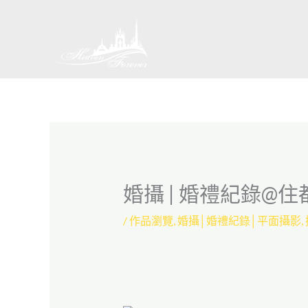
跳
至
主
要
內
容
婚攝 | 婚禮紀錄@住
/
作品瀏覽
,
婚攝│婚禮紀錄│平面攝影
,