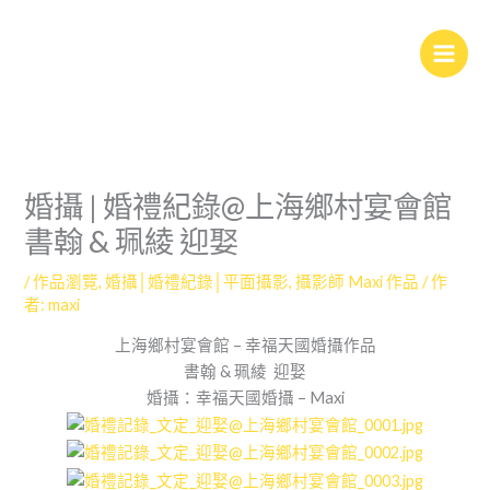
跳
至
主
要
內
容
婚攝 | 婚禮紀錄@上海鄉村宴會館
書翰 & 珮綾 迎娶
/
作品瀏覽
,
婚攝│婚禮紀錄│平面攝影
,
攝影師 Maxi 作品
/ 作
者:
maxi
上海鄉村宴會館 – 幸福天國婚攝作品
書翰 & 珮綾 迎娶
婚攝：幸福天國婚攝 – Maxi