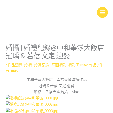
跳
至
主
要
內
容
婚攝 | 婚禮紀錄@中和華漾大飯店
冠瑀 & 若蓓 文定 迎娶
/
作品瀏覽
,
婚攝│婚禮紀錄│平面攝影
,
攝影師 Maxi 作品
/ 作
者:
maxi
中和華漾大飯店 – 幸福天國婚攝作品
冠瑀 & 若蓓 文定 迎娶
婚攝：幸福天國婚攝 – Maxi