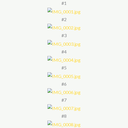
#1
#2
#3
#4
#5
#6
#7
#8