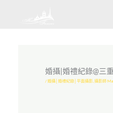
跳
至
主
要
內
容
婚攝|婚禮紀錄@三重
/
婚攝│婚禮紀錄│平面攝影
,
攝影師 Ma