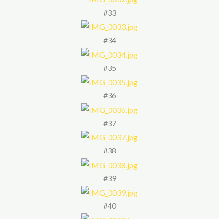
#33
#34
#35
#36
#37
#38
#39
#40