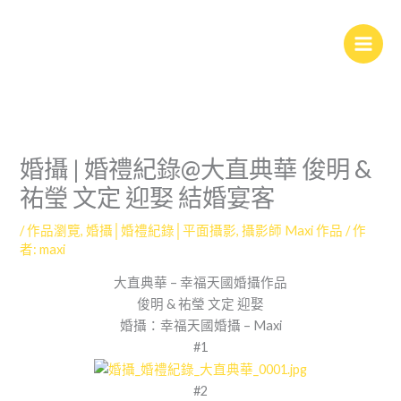
跳
至
主
要
內
容
婚攝 | 婚禮紀錄@大直典華 俊明 &
祐瑩 文定 迎娶 結婚宴客
/
作品瀏覽
,
婚攝│婚禮紀錄│平面攝影
,
攝影師 Maxi 作品
/ 作
者:
maxi
大直典華 – 幸福天國婚攝作品
俊明 & 祐瑩 文定 迎娶
婚攝：幸福天國婚攝 – Maxi
#1
#2