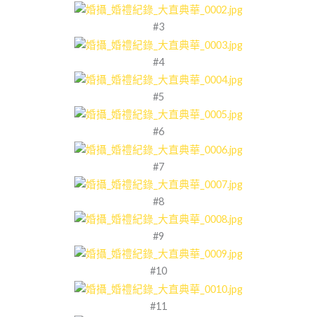
#3
#4
#5
#6
#7
#8
#9
#10
#11