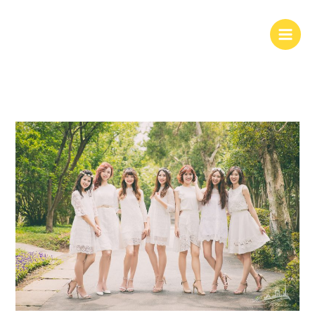
跳
至
主
要
內
容
寫
真|
女
神
系
閨
密
寫
真