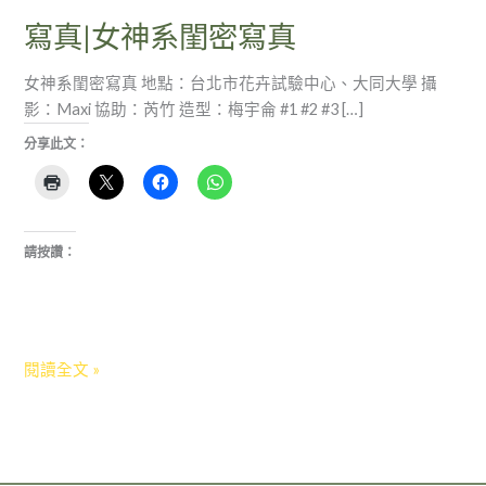
寫真|女神系閨密寫真
女神系閨密寫真 地點：台北市花卉試驗中心、大同大學 攝
影：Maxi 協助：芮竹 造型：梅宇侖 #1 #2 #3 […]
分享此文：
請按讚：
閱讀全文 »