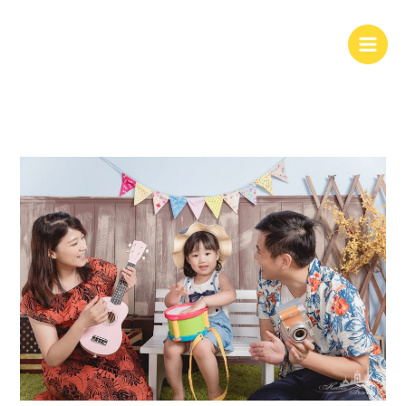
跳
至
主
要
內
容
寫
真
|
親
子
寫
真
|
全
家
福
@