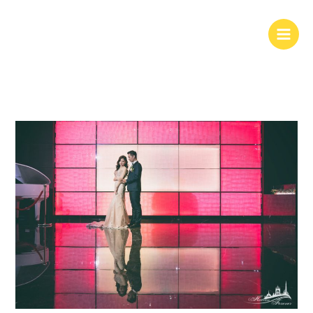
跳
至
主
要
內
容
婚
攝|
婚
禮
紀
錄
@
水
源
會
館
_