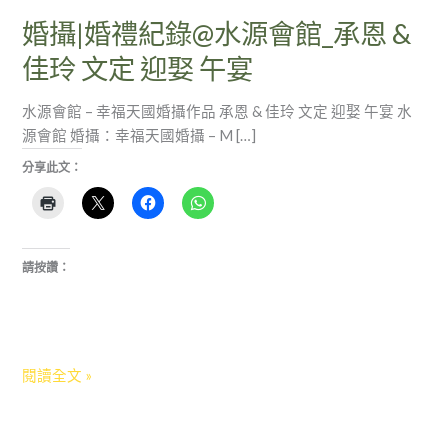
承
婚攝|婚禮紀錄@水源會館_承恩 &
恩
佳玲 文定 迎娶 午宴
&
佳
水源會館 – 幸福天國婚攝作品 承恩 & 佳玲 文定 迎娶 午宴 水
玲
源會館 婚攝：幸福天國婚攝 – M […]
文
定
分享此文：
迎
娶
午
宴
請按讚：
閱讀全文 »