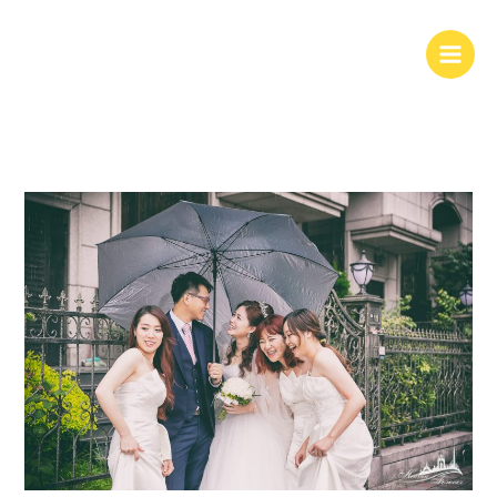
跳
至
主
要
內
容
婚
攝
|
婚
禮
紀
錄
@
晶
宴
會
館