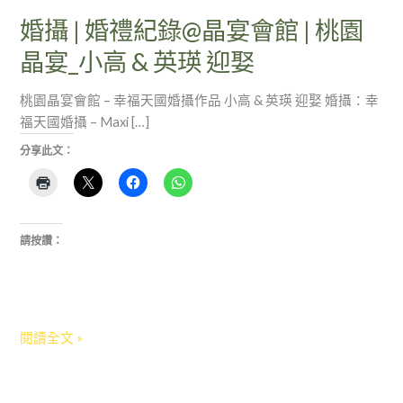
|
婚攝 | 婚禮紀錄@晶宴會館 | 桃園
桃
晶宴_小高 & 英瑛 迎娶
園
晶
桃園晶宴會館 – 幸福天國婚攝作品 小高 & 英瑛 迎娶 婚攝：幸
宴
福天國婚攝 – Maxi […]
_
小
分享此文：
高
&
英
瑛
請按讚：
迎
娶
閱讀全文 »