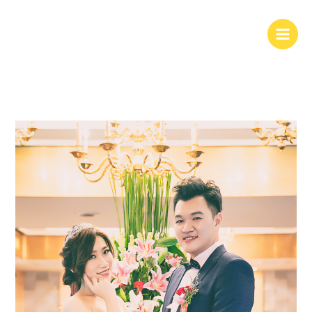
跳
至
主
要
內
容
婚
攝
|
婚
禮
紀
錄
@
康
華
大
飯