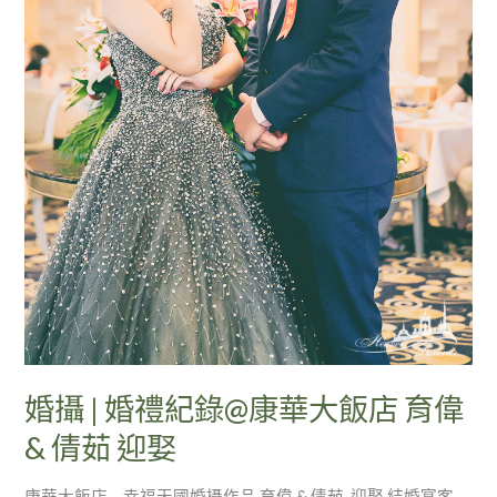
店
育
偉
&
倩
茹
迎
娶
婚攝 | 婚禮紀錄@康華大飯店 育偉
& 倩茹 迎娶
康華大飯店 – 幸福天國婚攝作品 育偉 & 倩茹 迎娶 結婚宴客