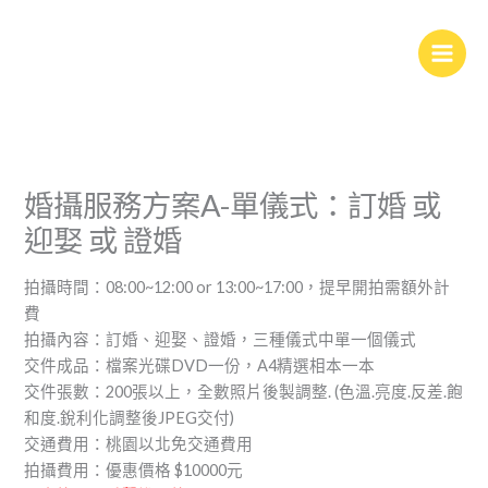
跳
至
主
要
內
容
婚攝服務方案A-單儀式：訂婚 或
迎娶 或 證婚
拍攝時間：08:00~12:00 or 13:00~17:00，提早開拍需額外計
費
拍攝內容：訂婚、迎娶、證婚，三種儀式中單一個儀式
交件成品：檔案光碟DVD一份，A4精選相本一本
交件張數：200張以上，全數照片後製調整. (色溫.亮度.反差.飽
和度.銳利化調整後JPEG交付)
交通費用：桃園以北免交通費用
拍攝費用：優惠價格 $10000元